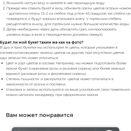
Возьмите чистую вазу и налейте в нее прохладную воду.
Прежде чем ставить букет в вазу, обновите срезы цветов острым ножом
– достаточно отсечь 1.5-2 см стебля под углом 45 градусов, так стебли не
повредятся и будут хорошо впитывать влагу. У гортензии стебель
расщепляется внизу, для гортензии нужно большое количество воды.
Далее необходимо через день обновлять срез, контролировать
уровень воды в вазе и периодически доливать свежую.
Будет ли мой букет таким же как на фото?
В дуо и трио букетах мы используем те цветы, которые указываем в
составе,согласовываем замены цветов на другие, при отсутствии цветов
иди зелени.Что может отличаться:
Цвет и сорт цветов в составе. Например, мы можем подготовить более
яркий букет (сиреневые розы и розовая сирень) или более нежный
вариант (розовые розы и фиолетовая сирень);
Степень пышности и раскрытости цветов может отличаться в
зависимости от сезона и поставки;
Упаковка и зелень используются на ваше усмотрение, свои пожелания
можно написать менеджеру при оформлении заказа
Вам может понравится