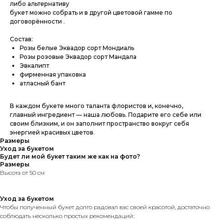
либо альтернативу
букет можно собрать и в другой цветовой гамме по
договорённости .
Состав:
Розы белые Эквадор сорт Мондиаль
Розы розовые Эквадор сорт Мандала
Эвкалипт
фирменная упаковка
атласный бант
В каждом букете много таланта флористов и, конечно,
главный ингредиент — наша любовь. Подарите его себе или
своим близким, и он заполнит пространство вокруг себя
энергией красивых цветов.
Размеры
Уход за букетом
Будет ли мой букет таким же как на фото?
Размеры
Высота от 50 см
Уход за букетом
Чтобы полученный букет долго радовал вас своей красотой, достаточно
соблюдать несколько простых рекомендаций: