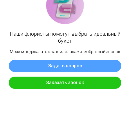
Каталог
Информация
Авторские букеты
О нас
MONO и DUO
Оплата и доставка
Online-витрина
Оформление бизнеса
Корзинки и композиции
Контакты
В подарок к букету
+ 7 993 603-33-90
г. Москва, ул. Руставели д.19
(1 минута от м. Бутырская)
с 9:00 до 21:00
Заказать звонок